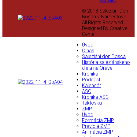
kontakt
.
© 2018 Saleziáni Don
Bosca v Námestove..
All Rights Reserved.
Designed By Creative
Center
Úvod
O nás
Saleziáni don Bosca
História saleziánskeho
diela na Orave
Kronika
Podcast
Kalendár
ASC
Kronika ASC
Taktovka
ZMP
Úvod
Formácia ZMP
Pravidlá ZMP
Animácia ZMP