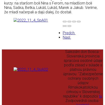
Kontakt
kurzy: na staršom boli Nina s Ferom, na mladšom boli
Nina, Saška, Betka, Lukáš, Lukáš, Marek a Jakub. Veríme,
že mladí načerpali a dajú ďalej, čo dostali.
Predch.
Nasl.
Saleziáni don Bosca -
Slovenská provincia
spracúva osobné údaje
podľa zásad v súlade s
platnou právnou
úpravou "Zabezpečenie
ochrany osobných
údajov
Rímskokatolíckou
cirkvou v Slovenskej
republike" k dispozícii
tu
.
Zodpovedná osoba -