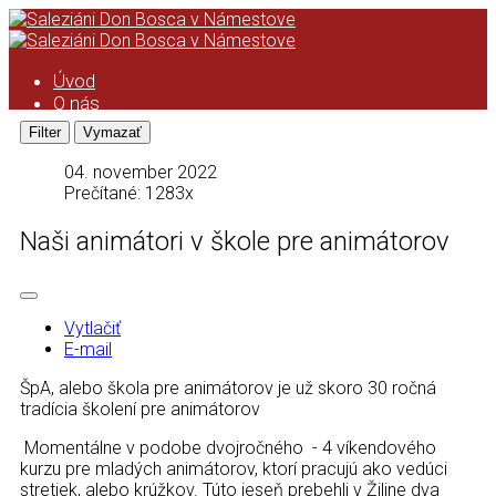
Úvod
O nás
Saleziáni don Bosca
História saleziánskeho diela na
Orave
04. november 2022
Kronika
Prečítané: 1283x
Podcast
Kalendár
Naši animátori v škole pre animátorov
ASC
Kronika ASC
Taktovka
ZMP
Vytlačiť
Úvod
E-mail
Formácia ZMP
ŠpA, alebo škola pre animátorov je už skoro 30 ročná
Pravidlá ZMP
tradícia školení pre animátorov
Animácia ZMP
Zo života strediska
Momentálne v podobe dvojročného - 4 víkendového
Čo pripravujeme
kurzu pre mladých animátorov, ktorí pracujú ako vedúci
Videá
stretiek, alebo krúžkov. Túto jeseň prebehli v Žiline dva