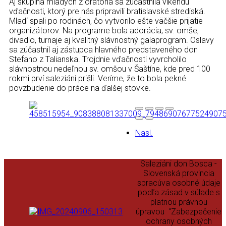
Aj skupina mladých z oratória sa zúčastnila víkendu
Kontakt
vďačnosti, ktorý pre nás pripravili bratislavské strediská.
Mladí spali po rodinách, čo vytvorilo ešte väčšie prijatie
organizátorov. Na programe bola adorácia, sv. omše,
divadlo, turnaje aj kvalitný slávnostný galaprogram. Oslavy
sa zúčastnil aj zástupca hlavného predstaveného don
Stefano z Talianska. Trojdnie vďačnosti vyvrcholilo
slávnostnou nedeľnou sv. omšou v Šaštíne, kde pred 100
rokmi prví saleziáni prišli. Veríme, že to bola pekné
povzbudenie do práce na ďalšej stovke.
Nasl.
Saleziáni don Bosca -
Slovenská provincia
spracúva osobné údaje
podľa zásad v súlade s
platnou právnou
úpravou "Zabezpečenie
ochrany osobných