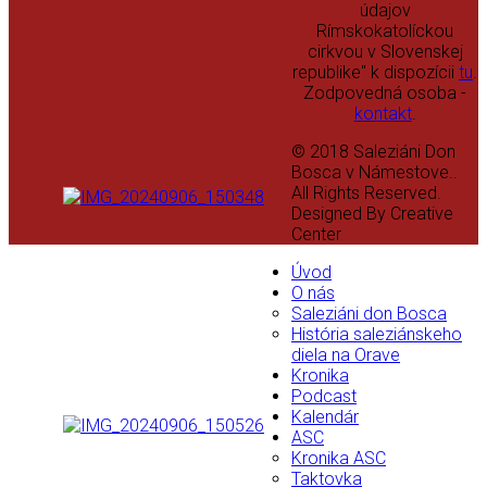
údajov
Rímskokatolíckou
cirkvou v Slovenskej
republike" k dispozícii
tu
.
Zodpovedná osoba -
kontakt
.
© 2018 Saleziáni Don
Bosca v Námestove..
All Rights Reserved.
Designed By Creative
Center
Úvod
O nás
Saleziáni don Bosca
História saleziánskeho
diela na Orave
Kronika
Podcast
Kalendár
ASC
Kronika ASC
Taktovka