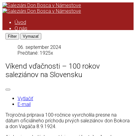
Úvod
O nás
Saleziáni don Bosca
História saleziánskeho diela na
Orave
06. september 2024
Kronika
Prečítané: 1925x
Podcast
Kalendár
Víkend vďačnosti – 100 rokov
ASC
saleziánov na Slovensku
Kronika ASC
Taktovka
ZMP
Úvod
Vytlačiť
Formácia ZMP
E-mail
Pravidlá ZMP
Animácia ZMP
Trojročná príprava 100-ročnice vyvrcholila presne na
Zo života strediska
dátum oficiálneho príchodu prvých saleziánov don Bokora
Čo pripravujeme
a don Vagáča 8.9.1924.
Videá