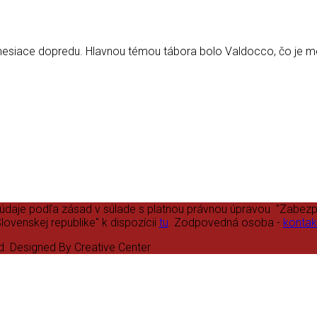
esiace dopredu. Hlavnou témou tábora bolo Valdocco, čo je mest
 údaje podľa zásad v súlade s platnou právnou úpravou "Zabez
lovenskej republike" k dispozícii
tu
. Zodpovedná osoba -
kontak
d. Designed By Creative Center