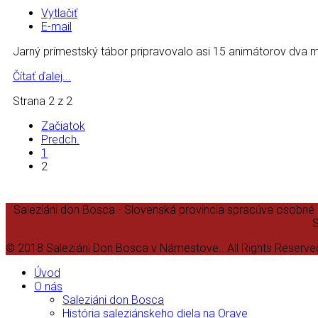
Vytlačiť
E-mail
Jarný prímestský tábor pripravovalo asi 15 animátorov dva m
Čítať ďalej...
Strana 2 z 2
Začiatok
Predch.
1
2
Saleziáni don Bosca - Slovenská provincia spracúva osobné
S
© 2018 Saleziáni Don Bosca v Námestove.. All Rights Reserve
Úvod
O nás
Saleziáni don Bosca
História saleziánskeho diela na Orave