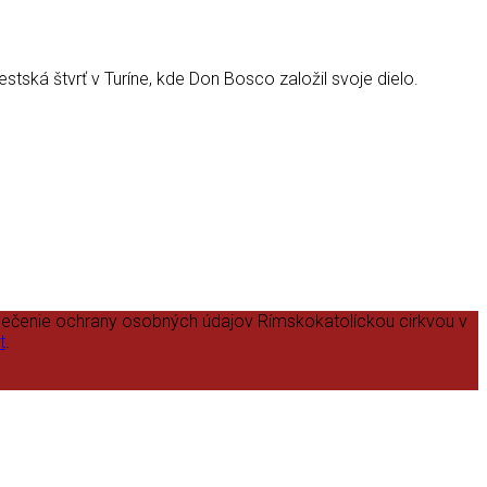
ská štvrť v Turíne, kde Don Bosco založil svoje dielo.
pečenie ochrany osobných údajov Rímskokatolíckou cirkvou v
t
.