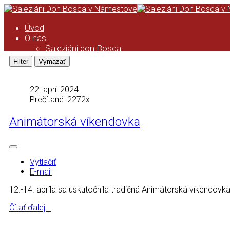
Úvod
O nás
Saleziáni don Bosca
História saleziánskeho diela na
Orave
Kronika
Podcast
22. apríl 2024
Kalendár
Prečítané: 2272x
ASC
Animátorská víkendovka
Kronika ASC
Taktovka
ZMP
Úvod
Formácia ZMP
Vytlačiť
Pravidlá ZMP
E-mail
Animácia ZMP
12.-14. apríla sa uskutočnila tradičná Animátorská víkendo
Zo života strediska
Čo pripravujeme
Čítať ďalej...
Videá
Kontakt