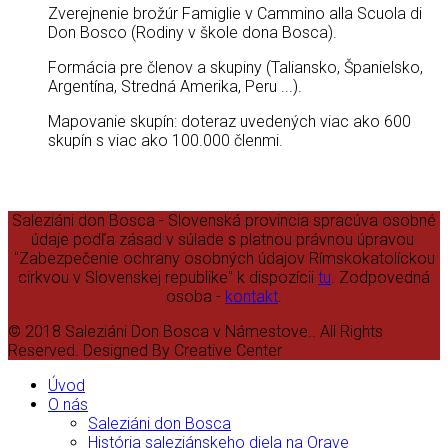
Zverejnenie brožúr Famiglie v Cammino alla Scuola di
Don Bosco (Rodiny v škole dona Bosca).
Formácia pre členov a skupiny (Taliansko, Španielsko,
Argentína, Stredná Amerika, Peru ...).
Mapovanie skupín: doteraz uvedených viac ako 600
skupín s viac ako 100.000 členmi.
Saleziáni don Bosca - Slovenská provincia spracúva osobné
údaje podľa zásad v súlade s platnou právnou úpravou
"Zabezpečenie ochrany osobných údajov Rímskokatolíckou
cirkvou v Slovenskej republike" k dispozícii
tu
. Zodpovedná
osoba -
kontakt
.
© 2018 Saleziáni Don Bosca v Námestove.. All Rights
Reserved. Designed By Creative Center
Úvod
O nás
Saleziáni don Bosca
História saleziánskeho diela na Orave