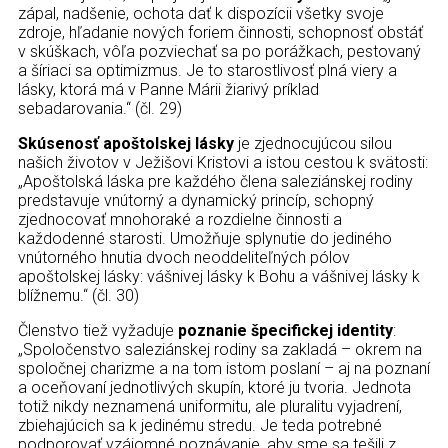
zápal, nadšenie, ochota dať k dispozícii všetky svoje
zdroje, hľadanie nových foriem činnosti, schopnosť obstáť
v skúškach, vôľa pozviechať sa po porážkach, pestovaný
a šíriaci sa optimizmus. Je to starostlivosť plná viery a
lásky, ktorá má v Panne Márii žiarivý príklad
sebadarovania.“ (čl. 29)
Skúsenosť apoštolskej lásky
je zjednocujúcou silou
našich životov v Ježišovi Kristovi a istou cestou k svätosti:
„Apoštolská láska pre každého člena saleziánskej rodiny
predstavuje vnútorný a dynamický princíp, schopný
zjednocovať mnohoraké a rozdielne činnosti a
každodenné starosti. Umožňuje splynutie do jediného
vnútorného hnutia dvoch neoddeliteľných pólov
apoštolskej lásky: vášnivej lásky k Bohu a vášnivej lásky k
blížnemu.“ (čl. 30)
Členstvo tiež vyžaduje
poznanie špecifickej identity
:
„Spoločenstvo saleziánskej rodiny sa zakladá – okrem na
spoločnej charizme a na tom istom poslaní – aj na poznaní
a oceňovaní jednotlivých skupín, ktoré ju tvoria. Jednota
totiž nikdy neznamená uniformitu, ale pluralitu vyjadrení,
zbiehajúcich sa k jedinému stredu. Je teda potrebné
podporovať vzájomné poznávanie, aby sme sa tešili z