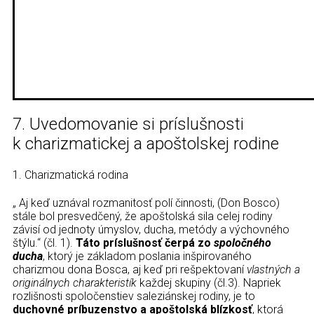
7. Uvedomovanie si príslušnosti
k charizmatickej a apoštolskej rodine
1. Charizmatická rodina
„ Aj keď uznával rozmanitosť polí činnosti, (Don Bosco)
stále bol presvedčený, že apoštolská sila celej rodiny
závisí od jednoty úmyslov, ducha, metódy a výchovného
štýlu.“ (čl. 1).
Táto príslušnosť čerpá zo
spoločného
ducha
, ktorý je základom poslania inšpirovaného
charizmou dona Bosca, aj keď pri rešpektovaní
vlastných a
originálnych charakteristík
každej skupiny (čl.3). Napriek
rozlišnosti spoločenstiev saleziánskej rodiny, je to
duchovné príbuzenstvo a apoštolská blízkosť
, ktorá