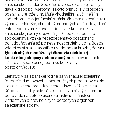
saleziánskom srdci. Spoločenstvo saleziánskej rodiny ich
dáva k dispozícii všetkým. Takýto prístup je v prospech
poslania, pretože umožňuje vhodnejším a účinnejším
spôsobom rozvíjať ľudskú stránku človeka a kresťanskú
výchovu mládeže, chudobných, chorých a národov, ktoré
ešte neboli evanjelizované. Relatívne krátke dejiny
saleziánskej rodiny dosvedčujú, že bez skutočného
spoločenstva vzniká nebezpečenstvo postupného
ochudobňovania až po nevernosť projektu dona Bosca.
Všetci by si mali starostlivo uvedomovať hrozbu, že
bez
tých druhých nemôžu byť členovia niektorej
konkrétnej skupiny sebou samými
, a to by ich malo
inšpirovať k spoločnej reči a ku konkrétnym
postojom.“(čl.10)
Členstvo v saleziánskej rodine sa vyznačuje: zdielaním
formácie, duchovných a pastoračných progamov okolo
Hesla hlavného predstaveného; silných zážitkoch na
Dňoch spirituality saleziánskej rodiny a rôznými formami
odpovede na tieto skúsenosti; aktívnou účasťou
v miestnych a provinciálnych poradných orgánoch
saleziánskej rodiny.