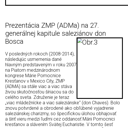
Prezentácia ZMP (ADMa) na 27.
generálnej kapitule saleziánov don
Bosca
V posledných rokoch (2008-2014),
následujúc usmernenia dané
hlavným predstaveným v roku 2007
na Piatom medzinárodnom
kongrese Márie Pomocnice
Kresťanov v Mexico City, ZMP
(ADMA) sa stále viac a viac stáva
živou skutočnosťou šíriacou sa do
celého sveta. Združenie je teraz
„viac mládežnícke a viac saleziánske“ (don Chaves). Bolo
znovu potvrdené a obrodené ako obľúbené vyjadrenie
saleziánskej charizmy, so špecifickou úlohou obhajovať
a šíriť vieru medzi ľuďmi cez oddanosť Márii Pomocnici
kresťanov a slávením Svätej Eucharistie. V tomto šesť