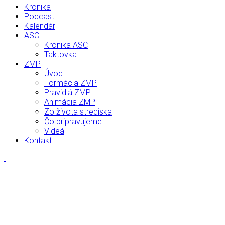
Kronika
Podcast
Kalendár
ASC
Kronika ASC
Taktovka
ZMP
Úvod
Formácia ZMP
Pravidlá ZMP
Animácia ZMP
Zo života strediska
Čo pripravujeme
Videá
Kontakt