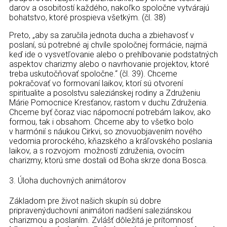
darov a osobitostí každého, nakoľko spoločne vytvárajú
bohatstvo, ktoré prospieva všetkým. (čl. 38)
Preto, „aby sa zaručila jednota ducha a zbiehavosť v
poslaní, sú potrebné aj chvíle spoločnej formácie, najmä
keď ide o vysvetľovanie alebo o prehlbovanie podstatných
aspektov charizmy alebo o navrhovanie projektov, ktoré
treba uskutočňovať spoločne.“ (čl. 39). Chceme
pokračovať vo formovaní laikov, ktorí sú otvorení
spiritualite a posolstvu saleziánskej rodiny a Združeniu
Márie Pomocnice Kresťanov, rastom v duchu Združenia.
Chceme byť čoraz viac nápomocní potrebám laikov, ako
formou, tak i obsahom. Chceme aby to všetko bolo
v harmónií s náukou Cirkvi, so znovuobjavením nového
vedomia prorockého, kňazského a kráľovského poslania
laikov, a s rozvojom možností združenia, ovocím
charizmy, ktorú sme dostali od Boha skrze dona Bosca.
3. Úloha duchovných animátorov
Základom pre život našich skupín sú dobre
pripravenýduchovní animátori nadšení saleziánskou
charizmou a poslaním. Zvlášť dôležitá je prítomnosť