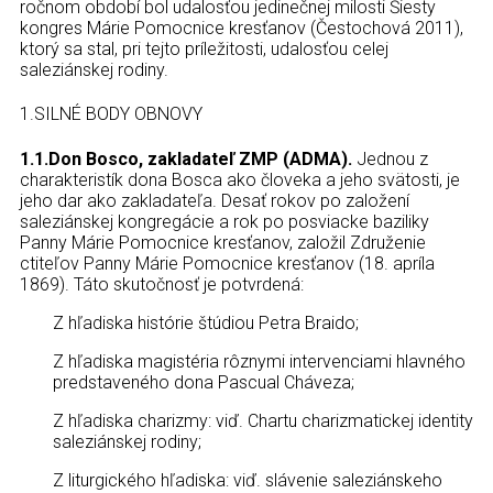
ročnom období bol udalosťou jedinečnej milosti Šiesty
kongres Márie Pomocnice kresťanov (Čestochová 2011),
ktorý sa stal, pri tejto príležitosti, udalosťou celej
saleziánskej rodiny.
1.SILNÉ BODY OBNOVY
1.1.Don Bosco, zakladateľ ZMP (ADMA).
Jednou z
charakteristík dona Bosca ako človeka a jeho svätosti, je
jeho dar ako zakladateľa. Desať rokov po založení
saleziánskej kongregácie a rok po posviacke baziliky
Panny Márie Pomocnice kresťanov, založil Združenie
ctiteľov Panny Márie Pomocnice kresťanov (18. apríla
1869). Táto skutočnosť je potvrdená:
Z hľadiska histórie štúdiou Petra Braido;
Z hľadiska magistéria rôznymi intervenciami hlavného
predstaveného dona Pascual Cháveza;
Z hľadiska charizmy: viď. Chartu charizmatickej identity
saleziánskej rodiny;
Z liturgického hľadiska: viď. slávenie saleziánskeho