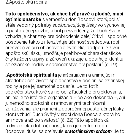
2.Apoštolská rodina
Toto spoločenstvo, ak chce byť pravé a plodné, musí
byť misionárske
s vernosťou don Boscovi, ktorý„bol si
stále vedomý potreby
spolupracujúcej lásky
vo výchovnej
a pastoračnej službe, a bol presvedčený, že Duch Svätý
vzbudzuje charizmy pre dobrodenie celej Cirkvi... spoločné
pôsobenie takto zintenzívňuje účinnosť svedectva, robí
presvedčivejším ohlasovanie evanjelia, podporuje živšiu
apoštolskú lásku, umožňuje prehlbovať charakteristické
črty každej skupiny a zároveň ukazuje a posilňuje identitu
saleziánskej rodiny v spoločenstve a v poslaní.“ (čl.19)
„
Apoštolská spiritualita
je inšpirujúcim a animujúcim
stredobodom života spoločenstva v poslaní saleziánskej
rodiny a pre jej samotné poslanie. Je to totiž
spoločenstvo, ktoré sa nerodí z ľudského projektovania,
ani nie je to isté ako organizácia – čo ako dokonalá –, ani
ju nemožno stotožniť s rafinovanými technikami
združovania, ale pramení z dobročinnej pastoračnej lásky,
ktorú vzbudil Duch Svätý v srdci dona Bosca a ktorá ho
animovala až po svätosť.“ (čl.22) Táto apoštolská
a dynamická dobročinnosť, ktorá je centrom don
Boscovej duše, sa prejavuje
oratoriánskym srdcom
: „je to