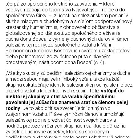
„čerpá zo spoločného krstného zasvätenia – ktoré
všetkých zapája do tajomstva Najsvätejšej Trojice a do
spoločenstva Cirkvi –, z účasti na saleziánskom poslaní v
službe mladým a chudobným a s cieľom podporovať nový
kresťanský humanizmus, z obnoveného občianstva a
globalizovanej solidárnosti, zo spoločného prežívania
ducha dona Bosca, z výmeny duchovných darov v rámci
saleziánskej rodiny, zo spoločného vzťahu k Márii
Pomocnici a k donovi Boscovi, ich svätému zakladateľovi
alebo patriarchovi, zo zvláštneho puta s hlavným
predstaveným, nástupcom dona Bosca“ (čl.4).
„Všetky skupiny sú dedičmi saleziánskej charizmy a ducha
a medzi sebou majú veľmi hlboký vzťah, takže každá
skupina uskutočňuje identitu saleziánskej rodiny, ale nie bez
blízkeho vzťahu k identite iných skupín. Totiž
vstúpiť do
niektorej skupiny a stať sa vďaka špecifickému
povolaniu jej súčasťou znamená stať sa členom celej
rodiny
. Je to ako cítiť sa zverení jedni druhým vo
vzájomnom vzťahu. Práve tým rôzni členovia umožňujú
saleziánskej rodine prežívať úplnosť svojich darov a
hodnôt, pretože v rôznych skupinách sa kladie dôraz na
zvláštne duchovné aspekty, ktoré sú spoločným
dedičstvom a ktoré práve preto nesmú chýbať v žiadnom