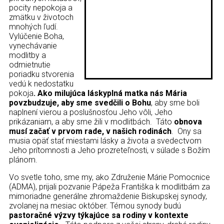
Kontakt
pocity nepokoja a
zmätku v životoch
mnohých ľudí.
Vylúčenie Boha,
vynechávanie
modlitby a
odmietnutie
poriadku stvorenia
vedú k nedostatku
pokoja
. Ako milujúca láskyplná matka nás Mária
povzbudzuje, aby sme svedčili o Bohu
, aby sme boli
naplnení vierou a poslušnosťou Jeho vôli, Jeho
prikázaniam, a aby sme žili v modlitbách. Táto
obnova
musí začať v prvom rade, v našich rodinách
. Ony sa
musia opäť stať miestami lásky a života a svedectvom
Jeho prítomnosti a Jeho prozreteľnosti, v súlade s Božím
plánom.
Vo svetle toho, sme my, ako Združenie Márie Pomocnice
(ADMA), prijali pozvanie Pápeža Františka k modlitbám za
mimoriadne generálne zhromaždenie Biskupskej synody,
zvolanej na mesiac október. Témou synody budú
pastoračné výzvy týkajúce sa rodiny v kontexte