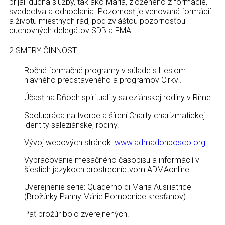
prijali ducha služby, tak ako Mária, zloženého z formácie,
svedectva a odhodlania. Pozornosť je venovaná formácií
a životu miestnych rád, pod zvláštou pozornosťou
duchovných delegátov SDB a FMA.
2.SMERY ČINNOSTI
Ročné formačné programy v súlade s Heslom
hlavného predstaveného a programov Cirkvi.
Účasť na Dňoch spirituality saleziánskej rodiny v Ríme.
Spolupráca na tvorbe a šírení Charty charizmatickej
identity saleziánskej rodiny.
Vývoj webových stránok:
www.admadonbosco.org
.
Vypracovanie mesačného časopisu a informácií v
šiestich jazykoch prostredníctvom ADMAonline.
Uverejnenie serie: Quaderno di Maria Ausiliatrice
(Brožúrky Panny Márie Pomocnice kresťanov)
Päť brožúr bolo zverejnených.