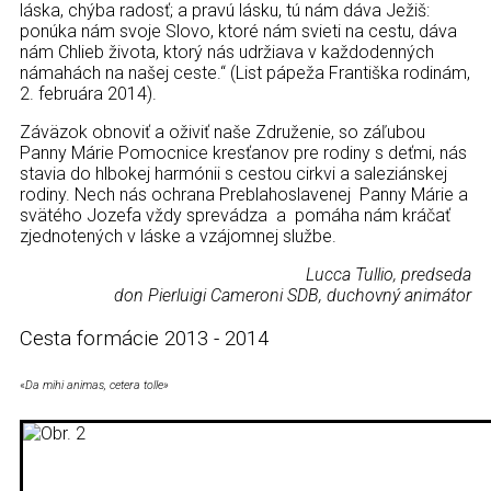
láska, chýba radosť; a pravú lásku, tú nám dáva Ježiš:
ponúka nám svoje Slovo, ktoré nám svieti na cestu, dáva
nám Chlieb života, ktorý nás udržiava v každodenných
námahách na našej ceste.“ (List pápeža Františka rodinám,
2. februára 2014).
Záväzok obnoviť a oživiť naše Združenie, so záľubou
Panny Márie Pomocnice kresťanov pre rodiny s deťmi, nás
stavia do hlbokej harmónii s cestou cirkvi a saleziánskej
rodiny. Nech nás ochrana Preblahoslavenej Panny Márie a
svätého Jozefa vždy sprevádza a pomáha nám kráčať
zjednotených v láske a vzájomnej službe.
Lucca Tullio, predseda
don Pierluigi Cameroni SDB, duchovný animátor
Cesta formácie 2013 - 2014
«
Da mihi animas, cetera tolle»