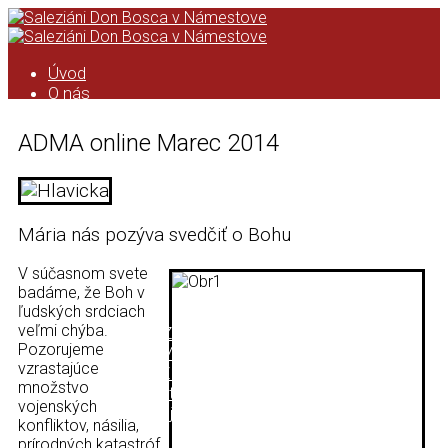
Úvod
O nás
Saleziáni don Bosca
História saleziánskeho diela na
ADMA online Marec 2014
Orave
Kronika
Podcast
Kalendár
ASC
Mária nás pozýva svedčiť o Bohu
Kronika ASC
Taktovka
V súčasnom svete
ZMP
badáme, že Boh v
ľudských srdciach
Úvod
veľmi chýba.
Formácia ZMP
Pozorujeme
Pravidlá ZMP
vzrastajúce
Animácia ZMP
množstvo
Zo života strediska
vojenských
Čo pripravujeme
konfliktov, násilia,
Videá
prírodných katastróf,