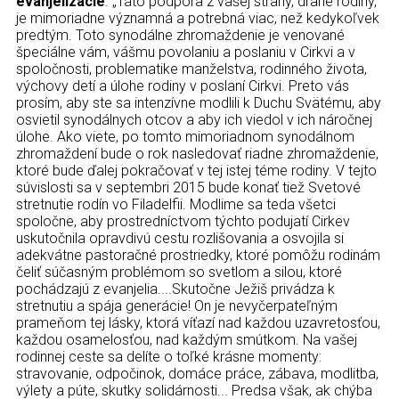
evanjelizácie
. „Táto podpora z vašej strany, drahé rodiny,
je mimoriadne významná a potrebná viac, než kedykoľvek
predtým. Toto synodálne zhromaždenie je venované
špeciálne vám, vášmu povolaniu a poslaniu v Cirkvi a v
spoločnosti, problematike manželstva, rodinného života,
výchovy detí a úlohe rodiny v poslaní Cirkvi. Preto vás
prosím, aby ste sa intenzívne modlili k Duchu Svätému, aby
osvietil synodálnych otcov a aby ich viedol v ich náročnej
úlohe. Ako viete, po tomto mimoriadnom synodálnom
zhromaždení bude o rok nasledovať riadne zhromaždenie,
ktoré bude ďalej pokračovať v tej istej téme rodiny. V tejto
súvislosti sa v septembri 2015 bude konať tiež Svetové
stretnutie rodín vo Filadelfii. Modlime sa teda všetci
spoločne, aby prostredníctvom týchto podujatí Cirkev
uskutočnila opravdivú cestu rozlišovania a osvojila si
adekvátne pastoračné prostriedky, ktoré pomôžu rodinám
čeliť súčasným problémom so svetlom a silou, ktoré
pochádzajú z evanjelia....Skutočne Ježiš privádza k
stretnutiu a spája generácie! On je nevyčerpateľným
prameňom tej lásky, ktorá víťazí nad každou uzavretosťou,
každou osamelosťou, nad každým smútkom. Na vašej
rodinnej ceste sa delíte o toľké krásne momenty:
stravovanie, odpočinok, domáce práce, zábava, modlitba,
výlety a púte, skutky solidárnosti... Predsa však, ak chýba