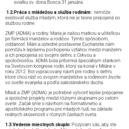
sviatku sv. dona Bosca 31.januára.
1.2.Práca s mládežou a služba rodinám:
nemôže
existovať služba mladým, ktorá nie je tesne prepojená so
službou rodine.
ZMP (ADMA) a rodiny: Maria je našou matkou a učiteľkou
pri formácií manželov a rodičov. Týmto spôsobom,
oddanosť Márii a ústedné postavenie Eucharistie nám
pomôžu k lepšiemu pochopeniu vzťahov medzi manželmi
a ich prepojenia so svojimi deťmi, s Cirkvou a
spoločnosťou. ADMA bola prítomná špeciálnym stánkom
na Svetovom kongrese rodín, ktorý sa konal v Miláne v
roku 2012. Bol vypracovaný návrh pre rodiny s deťmi,
ktoré chcú rásť vo svojom manželstve a rodinnom živote
vo svetle evanjelia a podľa saleziánskeho ducha.
Mladí a ZMP (ADMA): je potrebné vytvoriť lepšie prepojenie
a spoločné projekty medzi rôznymi skupinami po celom
svete. Začali sme s návrhom na formatívneho a
apoštolského programu pre mladých ľudí, na základe
reálnych skúseností v rôznych častiach sveta.
1.3.Vedenie miestnych skupín:
Pozývam vás, aby ste