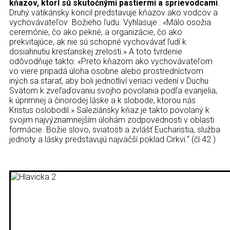
kňazov, ktorí sú skutočnými pastiermi a sprievodcami
.
Druhý vatikánsky koncil predstavuje kňazov ako vodcov a
vychovávateľov Božieho ľudu. Vyhlasuje : «Málo osožia
ceremónie, čo ako pekné, a organizácie, čo ako
prekvitajúce, ak nie sú schopné vychovávať ľudí k
dosiahnutiu kresťanskej zrelosti.» A toto tvrdenie
odôvodňuje takto: «Preto kňazom ako vychovávateľom
vo viere pripadá úloha osobne alebo prostredníctvom
iných sa starať, aby boli jednotliví veriaci vedení v Duchu
Svätom k zveľaďovaniu svojho povolania podľa evanjelia,
k úprimnej a činorodej láske a k slobode, ktorou nás
Kristus oslobodil.» Saleziánsky kňaz je takto povolaný k
svojim najvýznamnejším úlohám zodpovednosti v oblasti
formácie. Božie slovo, sviatosti a zvlášť Eucharistia, služba
jednoty a lásky predstavujú najväčší poklad Cirkvi.“ (čl 42 )