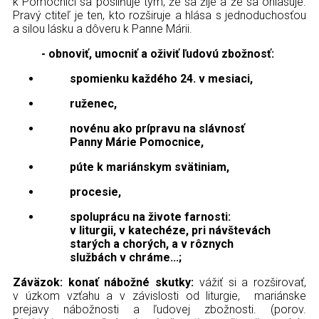
k Pomocnici sa posilňuje tým, že sa žije a že sa ohlasuje.
Pravý ctiteľ je ten, kto rozširuje a hlása s jednoduchosťou
a silou lásku a dôveru k Panne Márii.
- obnoviť, umocniť a oživiť ľudovú zbožnosť:
spomienku každého 24. v mesiaci,
ruženec,
novénu ako prípravu na slávnosť
Panny Márie Pomocnice,
púte k mariánskym svätiniam,
procesie,
spoluprácu na živote farnosti:
v liturgii, v katechéze, pri návštevách
starých a chorých, a v rôznych
službách v chráme...;
Záväzok: konať nábožné skutky:
vážiť si a rozširovať,
v úzkom vzťahu a v závislosti od liturgie, mariánske
prejavy nábožnosti a ľudovej zbožnosti. (porov.