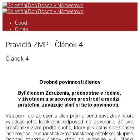
Úvod
O nás
Saleziáni don Bosca
História saleziánskeho diela na
Pravidlá ZMP - Článok 4
Orave
Kronika
Článok 4
Podcast
Kalendár
ASC
Kronika ASC
Osobné povinnosti členov
Taktovka
ZMP
Byť členom Združenia, prednostne v rodine,
Úvod
v životnom a pracovnom prostredí a medzi
Formácia ZMP
priateľmi, zaväzuje plniť si tieto povinnosti:
Pravidlá ZMP
Vstupom do Združenia člen prijíma sériu záväzkov, ktoré
Animácia ZMP
vyjadrujú jeho konkrétnu odpoveď na povolanie žiť svoj
Zo života strediska
kresťanský život podľa ducha, ktorý je vlastný saleziánsky
Čo pripravujeme
inšpirovanej eucharisticko-mariánsko-apoštolskej skupine.
Videá
Osobný záväzok členov, ktorý sa vyžaduje v 4. článku