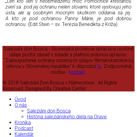
„Len kto verí v neobmedzenú moc Pomocnice kresťanov,
zverí sa pod jej ochranu nielen slovami, ktoré vyslovujú jeho
ústa, ale aj osobným mocným skutkom oddania sa jej.
A kto je pod ochranou Panny Márie, je pod dobrou
ochranou.
(Edit Stein – sv. Terézia Benedikta z Kríža)
Saleziáni don Bosca - Slovenská provincia spracúva osobné
údaje podľa zásad v súlade s platnou právnou úpravou
"Zabezpečenie ochrany osobných údajov Rímskokatolíckou
cirkvou v Slovenskej republike" k dispozícii
tu
. Zodpovedná
osoba -
kontakt
.
© 2018 Saleziáni Don Bosca v Námestove.. All Rights
Reserved. Designed By Creative Center
Úvod
O nás
Saleziáni don Bosca
História saleziánskeho diela na Orave
Kronika
Podcast
Kalendár