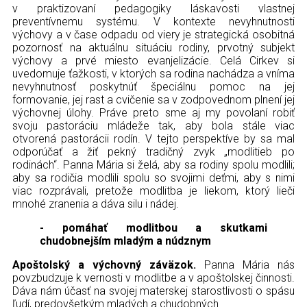
v praktizovaní pedagogiky láskavosti vlastnej
preventívnemu systému. V kontexte nevyhnutnosti
výchovy a v čase odpadu od viery je strategická osobitná
pozornosť na aktuálnu situáciu rodiny, prvotný subjekt
výchovy a prvé miesto evanjelizácie. Celá Cirkev si
uvedomuje ťažkosti, v ktorých sa rodina nachádza a vníma
nevyhnutnosť poskytnúť špeciálnu pomoc na jej
formovanie, jej rast a cvičenie sa v zodpovednom plnení jej
výchovnej úlohy. Práve preto sme aj my povolaní robiť
svoju pastoráciu mládeže tak, aby bola stále viac
otvorená pastorácii rodín. V tejto perspektíve by sa mal
odporúčať a žiť pekný tradičný zvyk „modlitieb po
rodinách“. Panna Mária si želá, aby sa rodiny spolu modlili;
aby sa rodičia modlili spolu so svojimi deťmi, aby s nimi
viac rozprávali, pretože modlitba je liekom, ktorý lieči
mnohé zranenia a dáva silu i nádej.
- pomáhať modlitbou a skutkami
chudobnejším mladým a núdznym
Apoštolský a výchovný záväzok.
Panna Mária nás
povzbudzuje k vernosti v modlitbe a v apoštolskej činnosti.
Dáva nám účasť na svojej materskej starostlivosti o spásu
ľudí, predovšetkým mladých a chudobných.