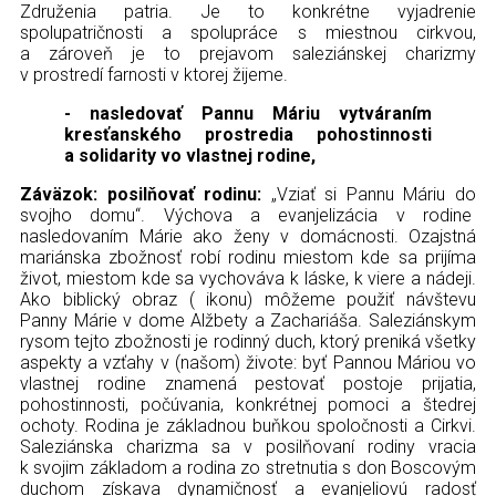
Združenia patria. Je to konkrétne vyjadrenie
spolupatričnosti a spolupráce s miestnou cirkvou,
a zároveň je to prejavom saleziánskej charizmy
v prostredí farnosti v ktorej žijeme.
- nasledovať Pannu Máriu vytváraním
kresťanského prostredia pohostinnosti
a solidarity vo vlastnej rodine,
Záväzok: posilňovať rodinu:
„Vziať si Pannu Máriu do
svojho domu“. Výchova a evanjelizácia v rodine
nasledovaním Márie ako ženy v domácnosti. Ozajstná
mariánska zbožnosť robí rodinu miestom kde sa prijíma
život, miestom kde sa vychováva k láske, k viere a nádeji.
Ako biblický obraz ( ikonu) môžeme použiť návštevu
Panny Márie v dome Alžbety a Zachariáša. Saleziánskym
rysom tejto zbožnosti je rodinný duch, ktorý preniká všetky
aspekty a vzťahy v (našom) živote: byť Pannou Máriou vo
vlastnej rodine znamená pestovať postoje prijatia,
pohostinnosti, počúvania, konkrétnej pomoci a štedrej
ochoty. Rodina je základnou buňkou spoločnosti a Cirkvi.
Saleziánska charizma sa v posilňovaní rodiny vracia
k svojim základom a rodina zo stretnutia s don Boscovým
duchom získava dynamičnosť a evanjeliovú radosť