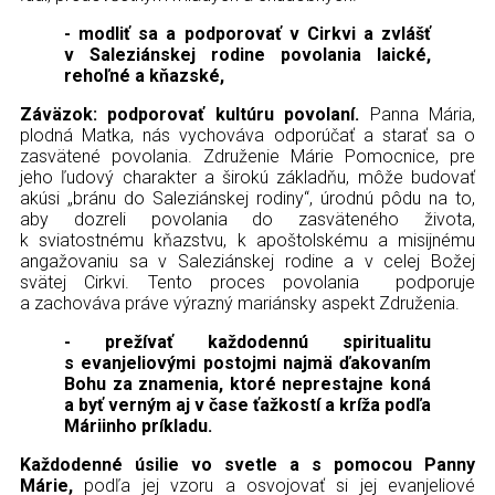
- modliť sa a podporovať v Cirkvi a zvlášť
v Saleziánskej rodine povolania laické,
rehoľné a kňazské,
Záväzok: podporovať kultúru povolaní.
Panna Mária,
plodná Matka, nás vychováva odporúčať a starať sa o
zasvätené povolania. Združenie Márie Pomocnice, pre
jeho ľudový charakter a širokú základňu, môže budovať
akúsi „bránu do Saleziánskej rodiny“, úrodnú pôdu na to,
aby dozreli povolania do zasväteného života,
k sviatostnému kňazstvu, k apoštolskému a misijnému
angažovaniu sa v Saleziánskej rodine a v celej Božej
svätej Cirkvi. Tento proces povolania podporuje
a zachováva práve výrazný mariánsky aspekt Združenia.
- prežívať každodennú spiritualitu
s evanjeliovými postojmi najmä ďakovaním
Bohu za znamenia, ktoré neprestajne koná
a byť verným aj v čase ťažkostí a kríža podľa
Máriinho príkladu.
Každodenné úsilie vo svetle a s pomocou Panny
Márie,
podľa jej vzoru a osvojovať si jej evanjeliové