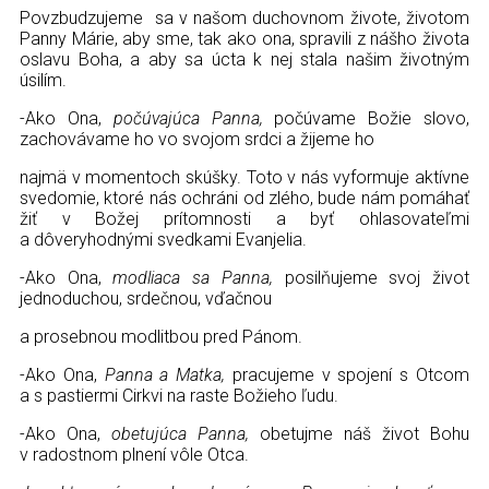
Povzbudzujeme sa v našom duchovnom živote, životom
Panny Márie, aby sme, tak ako ona, spravili z nášho života
oslavu Boha, a aby sa úcta k nej stala našim životným
úsilím.
-Ako Ona,
počúvajúca Panna,
počúvame Božie slovo,
zachovávame ho vo svojom srdci a žijeme ho
najmä v momentoch skúšky. Toto v nás vyformuje aktívne
svedomie, ktoré nás ochráni od zlého, bude nám pomáhať
žiť v Božej prítomnosti a byť ohlasovateľmi
a dôveryhodnými svedkami Evanjelia.
-Ako Ona,
modliaca sa Panna,
posilňujeme svoj život
jednoduchou, srdečnou, vďačnou
a prosebnou modlitbou pred Pánom.
-Ako Ona,
Panna a Matka,
pracujeme v spojení s Otcom
a s pastiermi Cirkvi na raste Božieho ľudu.
-Ako Ona,
obetujúca Panna,
obetujme náš život Bohu
v radostnom plnení vôle Otca.