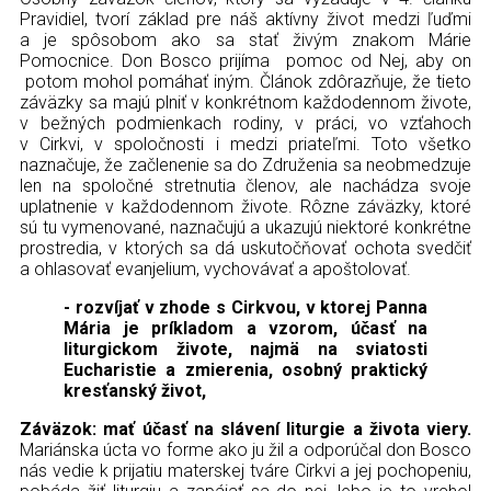
Kontakt
Pravidiel, tvorí základ pre náš aktívny život medzi ľuďmi
a je spôsobom ako sa stať živým znakom Márie
Pomocnice. Don Bosco prijíma pomoc od Nej, aby on
potom mohol pomáhať iným. Článok zdôrazňuje, že tieto
záväzky sa majú plniť v konkrétnom každodennom živote,
v bežných podmienkach rodiny, v práci, vo vzťahoch
v Cirkvi, v spoločnosti i medzi priateľmi. Toto všetko
naznačuje, že začlenenie sa do Združenia sa neobmedzuje
len na spoločné stretnutia členov, ale nachádza svoje
uplatnenie v každodennom živote. Rôzne záväzky, ktoré
sú tu vymenované, naznačujú a ukazujú niektoré konkrétne
prostredia, v ktorých sa dá uskutočňovať ochota svedčiť
a ohlasovať evanjelium, vychovávať a apoštolovať.
- rozvíjať v zhode s Cirkvou, v ktorej Panna
Mária je príkladom a vzorom, účasť na
liturgickom živote, najmä na sviatosti
Eucharistie a zmierenia, osobný praktický
kresťanský život,
Záväzok: mať účasť na slávení liturgie a života viery.
Mariánska úcta vo forme ako ju žil a odporúčal don Bosco
nás vedie k prijatiu materskej tváre Cirkvi a jej pochopeniu,