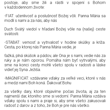
postoje, aby sme žili a rástli v spojení s Bohom
v každodennom živote:
-FIAT: učenlivosť a poslušnosť Božej vôli. Panna Mária sa
modlí s nami a za nás, aby nás
Duch Svätý viedol v hľadaní Božej vôle na (našej) ceste
svätosti.
-STABAT: vernosť a vytrvalosť v hodine skúšky a kríža.
Cesta, po ktorej nás Panna Mária vedie, je
ťažká, plná skúšok a pádov, ale Ona je s nami, vedie nás za
ruky a je nám oporou. Pomáha nám byť vytrvalými, aby
sme na konci cesty mohli všetci spolu v radosti a láske
vidieť jej Syna Ježiša.
-MAGNIFICAT: vzdávanie vďaky za veľké veci, ktoré v nás
a medzi nami Boh koná. Ďakovať Bohu
za všetky dary, ktoré objavíme počas života, aj za ten
najmenší dar, ktorého sme si vedomí. Panna Mária vzdáva
vďaky spolu s nami a praje si, aby sme všetci zakusovali
radosť z darov a z toho, že Boh je pre nás všetko.