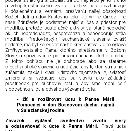
pobáda žiť liturgiu a zapájať sa do nej, lebo je to vrchol
a zdroj kresťanského života. Taktiež nás povzbudzuje
k dôslednému a vernému prežívaniu našej dôstojnosti
Božích detí a údov Kristovho tela, ktorým je Cirkev. Pre
naše Združenie je podstatné nájsť si čas a priestor pre
modlitbu, pretože pastoračné aktivity sa stanú neplodné
ak ich nepredchádza, nesprevádza a nepodporuje stála
modlitba. Predovšetkým eucharistické slávenie zvlášť
nedeľné, má byť koreňom nášho kresťanstva. Je to oslava
Zmŕtvychvstalého Pána, ktorého stretávame v Božom
Slove a spoznávame pri lámaní eucharistického chleba.
Z tohto pohľadu nie je druhoradé ako sa staráme
o eucharistické slávenie a adorácie, aby tí, ktorí sa na nich
zúčastnia, zakúsili krásu Kristovho tajomstva. Aj sviatosť
zmierenia si vyžaduje, aby sa slávila ako základný
prostriedok pre duchovný rast a aby sme mohli čeliť
s potrebnou silou a odvahou výzvam života.
- žiť a rozširovať úctu k Panne Márii
Pomocnici v don Boscovom duchu, najmä
v Saleziánskej rodine
Záväzok: vydávať svedectvo života viery
a oduševňovať k úcte k Panne Márii.
Pravá úcta