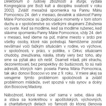
Direktórium o ľudovej zbožnosti a liturgii
, vydala
Kongregácia pre Boží kult a disciplínu sviatostí v roku
2002). Zvlášť mesačná spomienka na Pannu Máriu
Pomocnicu 24. deň v mesiaci, deviatnik a slávnosť Panny
Márie Pomocnice sú zjednocujúce momenty v tom istom
duchu a v spoločenstve so všetkými skupinami Združenia
vo svete. Keď sa modlíme, keď sa modlíme ruženec, keď
slávime spomienku Panny Márie Pomocnice, vždy 24. deň
v mesiaci, keď ideme na púť, máme miesto v srdci pre
všetky osoby, ktoré nás potrebujú. Nemôžeme zostať
nevšímaví voči ťažkým situáciám v rodine, vo výchove,
v spoločnosti, v práci, v politike, v Cirkvi; situáciami
chudoby, zneužívania, násilia, straty viery bez toho, aby
sme sa pýtali ako ich riešiť. Osamelí mladí, plní strachu,
dezorientovaní, bez perspektívy do budúcnosti, to sú naši
adresáti, ktorých nám posiela Panna Mária Pomocnica,
tak ako donovi Boscovi vo sne z 9. roku.. V miere akej sa
venujeme týmto problémom spoločnosti a zvlášť
problémom mládeže, svet spozná v nás synov a dcéry
don Boscovej Madony.
Nábožnosť, ktorá nemá cieľ sama v sebe, dáva silu
a stáva sa konkrétnou v apoštolských, výchovných,
a charitatívnych dielach vo farnosti do ktorej členovia