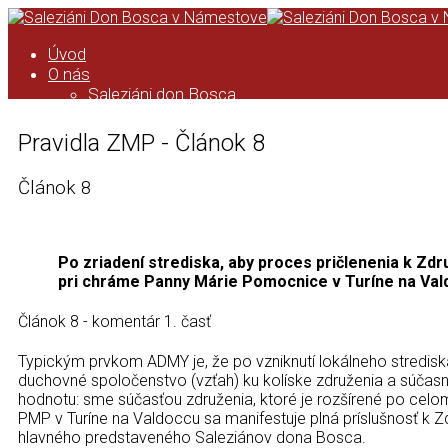
Úvod
O nás
Saleziáni don Bosca
História saleziánskeho diela na
Orave
Pravidla ZMP - Článok 8
Kronika
Podcast
Článok 8
Kalendár
ASC
Kronika ASC
Taktovka
Po zriadení strediska, aby proces pričlenenia k Zdr
ZMP
pri chráme Panny Márie Pomocnice v Turíne na Val
Úvod
Formácia ZMP
Článok 8 - komentár 1. časť
Pravidlá ZMP
Animácia ZMP
Typickým prvkom ADMY je, že po vzniknutí lokálneho strediska
Zo života strediska
duchovné spoločenstvo (vzťah) ku kolíske združenia a súčas
Čo pripravujeme
hodnotu: sme súčasťou združenia, ktoré je rozšírené po celom
Videá
PMP v Turíne na Valdoccu sa manifestuje plná príslušnosť k
Kontakt
hlavného predstaveného Saleziánov dona Bosca.