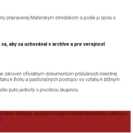
lohy pripravenej Materským strediskom a pošle ju spolu s
sa, aby sa uchovával v archíve a pre verejnosť
 a je zároveň oficiálnym dokumentom príslušnosti miestnej
zťahu k Bohu a pastoračných postojov vo vzťahu k blížnym.
ilo puto jednoty s prvotnou skupinou.
pečenie ochrany osobných údajov Rímskokatolíckou cirkvou v
t
.