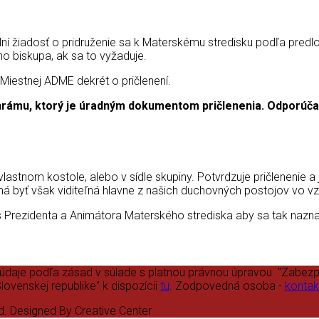
yplní žiadosť o pridruženie sa k Materskému stredisku podľa pred
 biskupa, ak sa to vyžaduje.
Miestnej ADME dekrét o pričlenení.
chrámu, ktorý je úradným dokumentom pričlenenia. Odporúča 
 vlastnom kostole, alebo v sídle skupiny. Potvrdzuje pričlenenie
á byť však viditeľná hlavne z našich duchovných postojov vo v
 Prezidenta a Animátora Materského strediska aby sa tak naznač
 údaje podľa zásad v súlade s platnou právnou úpravou "Zabez
lovenskej republike" k dispozícii
tu
. Zodpovedná osoba -
kontak
d. Designed By Creative Center