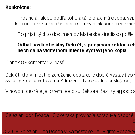
Konkrétne:
- Provinciál, alebo podľa toho aká je prax, iná osoba, v
kópiou Dekrétu založenia a písomný súhlasom diecézneho
- Po prijatí týchto dokumentov Materské stredisko pošle 
Odtiaľ pošlú oficiálny Dekrét, s podpisom rektora 
nech sa na viditeľnom mieste vystaví jeho kópia.
Článok 8 - komentár 2. časť
Dekrét, ktorý miestne združenie dostalo, je dobré vystaviť vo
skupiny k celosvetovému Združeniu. Naozajstná príslušnosť m
V novom dekréte je okrem podpisu Rektora Baziliky aj podpis
Saleziáni don Bosca - Slovenská provincia spracúva osobné
S
© 2018 Saleziáni Don Bosca v Námestove.. All Rights Reserve