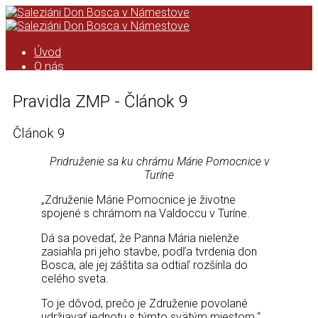
Úvod
O nás
Saleziáni don Bosca
História saleziánskeho diela na
Pravidla ZMP - Článok 9
Orave
Kronika
Článok 9
Podcast
Kalendár
Pridruženie sa ku chrámu Márie Pomocnice v
ASC
Turíne
Kronika ASC
Taktovka
„Združenie Márie Pomocnice je životne
ZMP
spojené s chrámom na Valdoccu v Turíne.
Úvod
Formácia ZMP
Dá sa povedať, že Panna Mária nielenže
Pravidlá ZMP
zasiahla pri jeho stavbe, podľa tvrdenia don
Animácia ZMP
Bosca, ale jej záštita sa odtiaľ rozšírila do
celého sveta.
Zo života strediska
Čo pripravujeme
To je dôvod, prečo je Združenie povolané
Videá
udržiavať jednotu s týmto svätým miestom.“