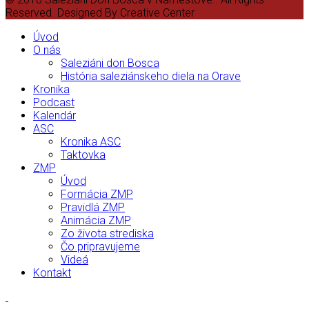
Reserved. Designed By Creative Center
Úvod
O nás
Saleziáni don Bosca
História saleziánskeho diela na Orave
Kronika
Podcast
Kalendár
ASC
Kronika ASC
Taktovka
ZMP
Úvod
Formácia ZMP
Pravidlá ZMP
Animácia ZMP
Zo života strediska
Čo pripravujeme
Videá
Kontakt