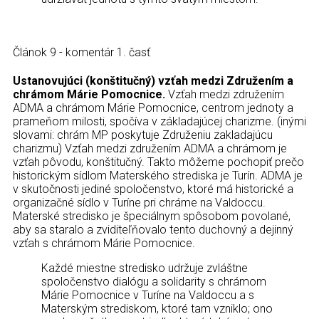
Kontakt
Článok 9 - komentár 1. časť
Ustanovujúci (konštitučný) vzťah medzi Združením a
chrámom Márie Pomocnice.
Vzťah medzi združením
ADMA a chrámom Márie Pomocnice, centrom jednoty a
prameňom milosti, spočíva v základajúcej charizme. (inými
slovami: chrám MP poskytuje Združeniu zakladajúcu
charizmu) Vzťah medzi združením ADMA a chrámom je
vzťah pôvodu, konštitučný. Takto môžeme pochopiť prečo
historickým sídlom Materského strediska je Turín. ADMA je
v skutočnosti jediné spoločenstvo, ktoré má historické a
organizačné sídlo v Turíne pri chráme na Valdoccu.
Materské stredisko je špeciálnym spôsobom povolané,
aby sa staralo a zviditeľňovalo tento duchovný a dejinný
vzťah s chrámom Márie Pomocnice.
Každé miestne stredisko udržuje zvláštne
spoločenstvo dialógu a solidarity s chrámom
Márie Pomocnice v Turíne na Valdoccu a s
Materským strediskom, ktoré tam vzniklo; ono