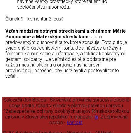
navrhne všetky prostriedky, ktoré takémuto
spoločenstvu napomôžu.
Článok 9 - komentár 2. časť
Vzťah medzi miestnymi strediskami a chrámom Márie
Pomocnice a Materským strediskom.
Je to
predovšetkým duchovné puto, ktoré združuje. Toto puto je
vyjadrené prostredníctvom kontaktov, návštev a rôznymi
formami komunikácie a informácie, a taktiež konkrétnymi
gestami solidarity . Je veľmi dôležité a podstatné pre
každú miestnu skupinu a organizmus na úrovni
provinciálnej i národnej, aby udržiavali a pestovali tento
vzťah.
Saleziáni don Bosca - Slovenská provincia spracúva osobné
údaje podľa zásad v súlade s platnou právnou úpravou
"Zabezpečenie ochrany osobných údajov Rímskokatolíckou
cirkvou v Slovenskej republike" k dispozícii
tu
. Zodpovedná
osoba -
kontakt
.
© 2018 Saleziáni Don Bosca v Námestove.. All Rights