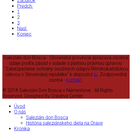
Začiatok
Predch.
1
2
3
Nasl.
Koniec
Saleziáni don Bosca - Slovenská provincia spracúva osobné
údaje podľa zásad v súlade s platnou právnou úpravou
"Zabezpečenie ochrany osobných údajov Rímskokatolíckou
cirkvou v Slovenskej republike" k dispozícii
tu
. Zodpovedná
osoba -
kontakt
.
© 2018 Saleziáni Don Bosca v Námestove.. All Rights
Reserved. Designed By Creative Center
Úvod
O nás
Saleziáni don Bosca
História saleziánskeho diela na Orave
Kronika