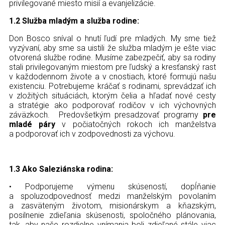
privilegované miesto misií a evanjelizácie.
1.2 Služba mladým a služba rodine:
Don Bosco sníval o hnutí ľudí pre mladých. My sme tiež
vyzývaní, aby sme sa uistili že služba mladým je ešte viac
otvorená službe rodine. Musíme zabezpečiť, aby sa rodiny
stali privilegovaným miestom pre ľudský a kresťanský rast
v každodennom živote a v cnostiach, ktoré formujú našu
existenciu. Potrebujeme kráčať s rodinami, sprevádzať ich
v zložitých situáciách, ktorým čelia a hľadať nové cesty
a stratégie ako podporovať rodičov v ich výchovných
záväzkoch. Predovšetkým presadzovať programy
pre
mladé páry
v počiatočných rokoch ich manželstva
a podporovať ich v zodpovednosti za výchovu.
1.3 Ako Saleziánska rodina:
• Podporujeme výmenu skúseností, dopĺňanie
a spoluzodpovednosť medzi manželským povolaním
a zasväteným životom, misionárskym a kňazským,
posilnenie zdieľania skúsenosti, spoločného plánovania,
tak, aby naše rozdielne vnímania boli zdieľané stále viac