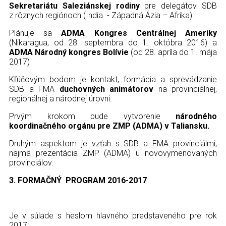
Sekretariátu Saleziánskej rodiny
pre delegátov SDB
z rôznych regiónoch (India - Západná Ázia – Afrika).
Plánuje sa
ADMA Kongres Centrálnej Ameriky
(Nikaragua, od 28. septembra do 1. októbra 2016) a
ADMA Národný kongres Bolívie
(od 28. apríla do 1. mája
2017)
Kľúčovým bodom je kontakt, formácia a sprevádzanie
SDB a FMA
duchovných animátorov
na provinciálnej,
regionálnej a národnej úrovni.
Prvým krokom bude vytvorenie
národného
koordinačného orgánu pre ZMP (ADMA) v Taliansku.
Druhým aspektom je vzťah s SDB a FMA provinciálmi,
najmä prezentácia ZMP (ADMA) u novovymenovaných
provinciálov.
3.
FORMAČNÝ PROGRAM 2016-2017
Je v súlade s heslom hlavného predstaveného pre rok
2017: