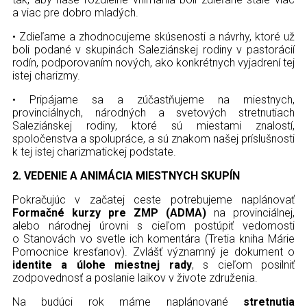
a viac pre dobro mladých.
• Zdieľame a zhodnocujeme skúsenosti a návrhy, ktoré už
boli podané v skupinách Saleziánskej rodiny v pastorácií
rodín, podporovaním nových, ako konkrétnych vyjadrení tej
istej charizmy.
• Pripájame sa a zúčastňujeme na miestnych,
provinciálnych, národných a svetových stretnutiach
Saleziánskej rodiny, ktoré sú miestami znalostí,
spoločenstva a spolupráce, a sú znakom našej príslušnosti
k tej istej charizmatickej podstate.
2.
VEDENIE A ANIMÁCIA MIESTNYCH SKUPÍN
Pokračujúc v začatej ceste potrebujeme naplánovať
Formačné kurzy pre ZMP (ADMA)
na provinciálnej,
alebo národnej úrovni s cieľom postúpiť vedomosti
o Stanovách vo svetle ich komentára (Tretia kniha Márie
Pomocnice kresťanov). Zvlášť významný je dokument o
identite a úlohe miestnej rady
, s cieľom posilniť
zodpovednosť a poslanie laikov v živote združenia.
Na budúci rok máme naplánované
stretnutia