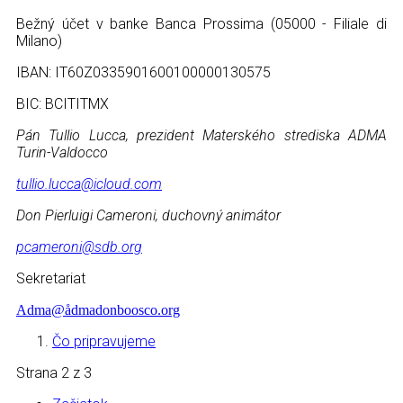
Bežný účet v banke Banca Prossima (05000 - Filiale di
Milano)
IBAN: IT60Z0335901600100000130575
BIC: BCITITMX
Pán Tullio Lucca, prezident Materského strediska ADMA
Turin-Valdocco
tullio.lucca@icloud.com
Don Pierluigi Cameroni, duchovný animátor
pcameroni@sdb.org
Sekretariat
Adma@ådmadonboosco.org
Čo pripravujeme
Strana 2 z 3