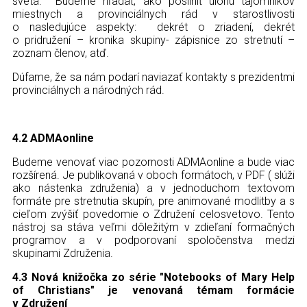
sveta. Budeme hľadať, ako posilniť úlohu tajomníkov
miestnych a provinciálnych rád v starostlivosti
o nasledujúce aspekty: dekrét o zriadení, dekrét
o pridružení – kronika skupiny- zápisnice zo stretnutí –
zoznam členov, atď.
Dúfame, že sa nám podarí naviazať kontakty s prezidentmi
provinciálnych a národných rád.
4.2 ADMAonline
Budeme venovať viac pozornosti ADMAonline a bude viac
rozšírená. Je publikovaná v oboch formátoch, v PDF ( slúži
ako nástenka združenia) a v jednoduchom textovom
formáte pre stretnutia skupín, pre animované modlitby a
s
cieľom zvýšiť povedomie
o Združení celosvetovo. Tento
nástroj sa stáva veľmi dôležitým v zdieľaní formačných
programov a v podporovaní spoločenstva medzi
skupinami Združenia.
4.3 Nová knižočka zo série "Notebooks of Mary Help
of Christians" je venovaná témam formácie
v Združení