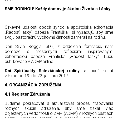
SME RODINOU!
Každý domov je školou Života a Lásky.
Cirkevné udalosti oboch synod a apoštolská exhortácia
„Radosť lásky“ pápeža Františka si vyžadujú, aby sme
svoju pastoračnú výchovnú činnosti zamerali na rodinu.
Don Silvio Roggia, SDB, z oddelenia formácie, nám
pomôže s mesačnými reflexiami inšpirovanými
exhortáciou pápeža Františka „Radosť lásky“. Budú
publikované v ADMAonline.
Dni Spirituality Saleziánskej rodiny
sa budú konať
v Ríme od 19. do 22. januára 2017
4.
ORGANIZÁCIA ZDRUŽENIA
4.1 Register Združenia
Budeme pokračovať a aktualizovať proces mapovania
rôznych skupín Združenia, aby sme získali viac
objektívnych vedomostí o ZMP (ADMA) v rôznych častiach