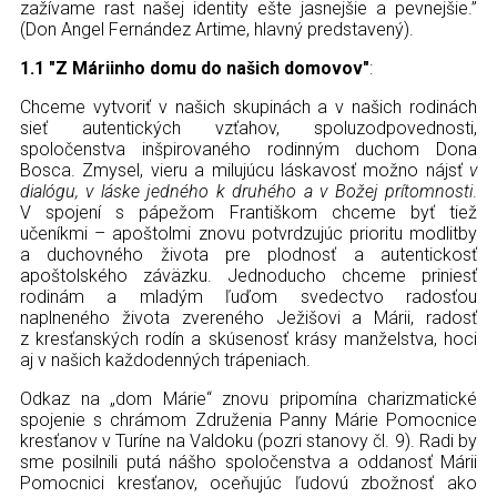
Kontakt
zažívame rast našej identity ešte jasnejšie a pevnejšie.”
(Don Angel Fernández Artime, hlavný predstavený).
1.1 "Z Máriinho domu do našich domovov"
:
Chceme vytvoriť v našich skupinách a v našich rodinách
sieť autentických vzťahov, spoluzodpovednosti,
spoločenstva inšpirovaného rodinným duchom Dona
Bosca. Zmysel, vieru a milujúcu láskavosť možno nájsť
v
dialógu, v láske jedného k druhého a v Božej prítomnosti
.
V spojení s pápežom Františkom chceme byť tiež
učeníkmi – apoštolmi znovu potvrdzujúc prioritu modlitby
a duchovného života pre plodnosť a autentickosť
apoštolského záväzku. Jednoducho chceme priniesť
rodinám a mladým ľuďom svedectvo radosťou
naplneného života zvereného Ježišovi a Márii, radosť
z kresťanských rodín a skúsenosť krásy manželstva, hoci
aj v našich každodenných trápeniach.
Odkaz na „dom Márie“ znovu pripomína charizmatické
spojenie s chrámom Združenia Panny Márie Pomocnice
kresťanov v Turíne na Valdoku (pozri stanovy čl. 9). Radi by
sme posilnili putá nášho spoločenstva a oddanosť Márii
Pomocnici kresťanov, oceňujúc ľudovú zbožnosť ako