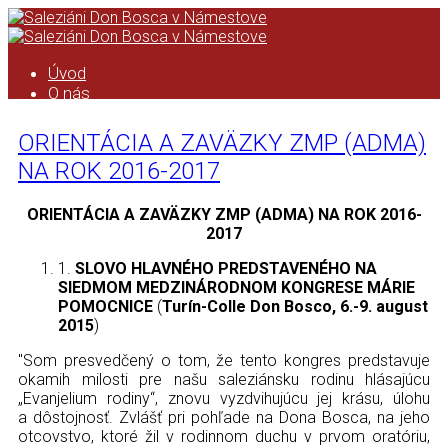
Úvod
O nás
Saleziáni don Bosca
História saleziánskeho diela na
ORIENTÁCIA A ZAVÄZKY ZMP (ADMA)
Orave
NA ROK 2016-2017
Kronika
Podcast
Kalendár
ORIENTÁCIA A ZAVÄZKY
ZMP (ADMA)
NA ROK
2016-
ASC
2017
Kronika ASC
1.
SLOVO
HLAVNÉHO PREDSTAVENÉHO NA
Taktovka
SIEDMOM MEDZINÁRODNOM KONGRESE MÁRIE
ZMP
POMOCNICE
(
Turín-Colle Don Bosco, 6.-9. august
Úvod
2015
)
Formácia ZMP
Pravidlá ZMP
"Som presvedčený o tom, že tento kongres predstavuje
Animácia ZMP
okamih milosti pre našu saleziánsku rodinu hlásajúcu
Zo života strediska
„Evanjelium rodiny“, znovu vyzdvihujúcu jej krásu, úlohu
Čo pripravujeme
a dôstojnosť. Zvlášť pri pohľade na Dona Bosca, na jeho
Videá
otcovstvo, ktoré žil v rodinnom duchu v prvom oratóriu,