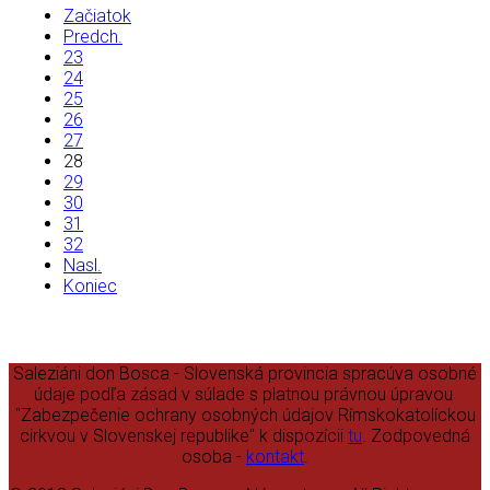
Kontakt
Začiatok
Predch.
23
24
25
26
27
28
29
30
31
32
Nasl.
Koniec
Saleziáni don Bosca - Slovenská provincia spracúva osobné
údaje podľa zásad v súlade s platnou právnou úpravou
"Zabezpečenie ochrany osobných údajov Rímskokatolíckou
cirkvou v Slovenskej republike" k dispozícii
tu
. Zodpovedná
osoba -
kontakt
.