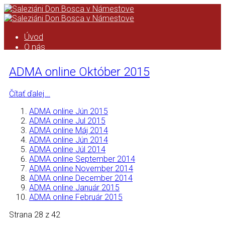
Úvod
O nás
Saleziáni don Bosca
História saleziánskeho diela na
ADMA online Október 2015
Orave
Kronika
Čítať ďalej...
Podcast
Kalendár
ADMA online Jún 2015
ASC
ADMA online Jul 2015
Kronika ASC
ADMA online Máj 2014
Taktovka
ADMA online Jún 2014
ZMP
ADMA online Júl 2014
Úvod
ADMA online September 2014
Formácia ZMP
ADMA online November 2014
Pravidlá ZMP
ADMA online December 2014
Animácia ZMP
ADMA online Január 2015
ADMA online Február 2015
Zo života strediska
Čo pripravujeme
Strana 28 z 42
Videá