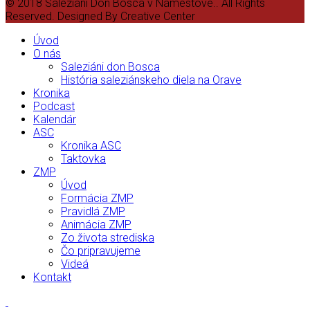
© 2018 Saleziáni Don Bosca v Námestove.. All Rights
Reserved. Designed By Creative Center
Úvod
O nás
Saleziáni don Bosca
História saleziánskeho diela na Orave
Kronika
Podcast
Kalendár
ASC
Kronika ASC
Taktovka
ZMP
Úvod
Formácia ZMP
Pravidlá ZMP
Animácia ZMP
Zo života strediska
Čo pripravujeme
Videá
Kontakt