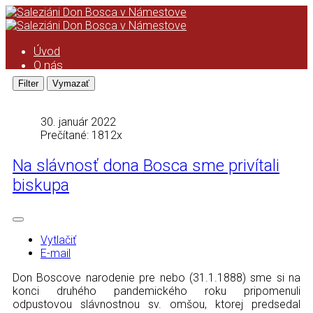
Úvod
O nás
Saleziáni don Bosca
História saleziánskeho diela na
Orave
Kronika
30. január 2022
Podcast
Prečítané: 1812x
Kalendár
Na slávnosť dona Bosca sme privítali
ASC
Kronika ASC
biskupa
Taktovka
ZMP
Úvod
Formácia ZMP
Vytlačiť
Pravidlá ZMP
E-mail
Animácia ZMP
Zo života strediska
Don Boscove narodenie pre nebo (31.1.1888) sme si na
Čo pripravujeme
konci druhého pandemického roku pripomenuli
Videá
odpustovou slávnostnou sv. omšou, ktorej predsedal