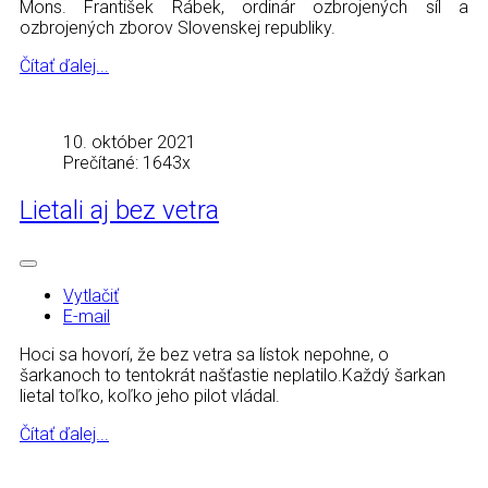
Kontakt
Mons. František Rábek, ordinár ozbrojených síl a
ozbrojených zborov Slovenskej republiky.
Čítať ďalej...
10. október 2021
Prečítané: 1643x
Lietali aj bez vetra
Vytlačiť
E-mail
Hoci sa hovorí, že bez vetra sa lístok nepohne, o
šarkanoch to tentokrát našťastie neplatilo.Každý šarkan
lietal toľko, koľko jeho pilot vládal.
Čítať ďalej...