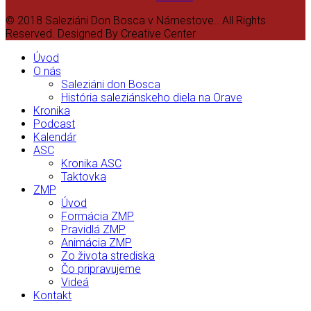
© 2018 Saleziáni Don Bosca v Námestove.. All Rights
Reserved. Designed By Creative Center
Úvod
O nás
Saleziáni don Bosca
História saleziánskeho diela na Orave
Kronika
Podcast
Kalendár
ASC
Kronika ASC
Taktovka
ZMP
Úvod
Formácia ZMP
Pravidlá ZMP
Animácia ZMP
Zo života strediska
Čo pripravujeme
Videá
Kontakt