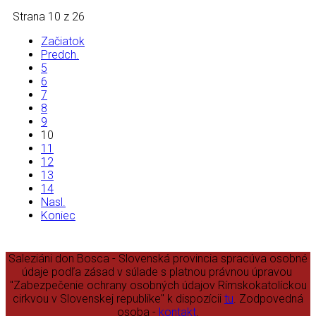
Strana 10 z 26
Začiatok
Predch.
5
6
7
8
9
10
11
12
13
14
Nasl.
Koniec
Saleziáni don Bosca - Slovenská provincia spracúva osobné
údaje podľa zásad v súlade s platnou právnou úpravou
"Zabezpečenie ochrany osobných údajov Rímskokatolíckou
cirkvou v Slovenskej republike" k dispozícii
tu
. Zodpovedná
osoba -
kontakt
.